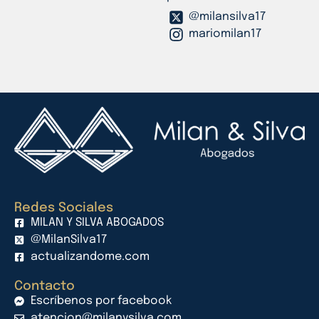
@milansilva17
mariomilan17
Redes Sociales
MILAN Y SILVA ABOGADOS
@MilanSilva17
actualizandome.com
Contacto
Escríbenos por facebook
atencion@milanysilva.com