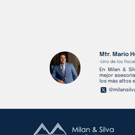
Mtr. Mario H
«Uno de los fisc
En Milan & Si
mejor asesoría
los más altos 
@milansilv