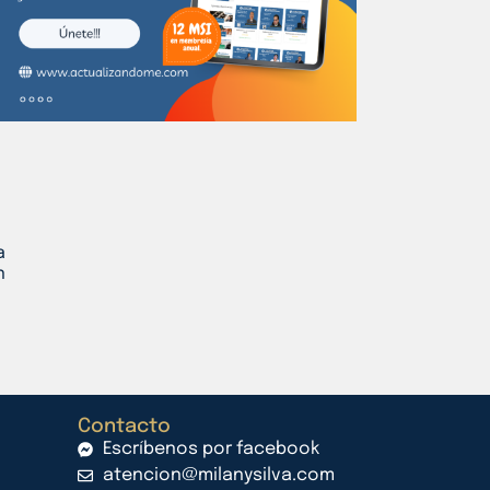
a
n
Contacto
Escríbenos por facebook
atencion@milanysilva.com