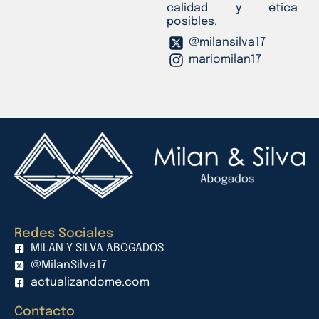
calidad y ética
posibles.
@milansilva17
mariomilan17
Redes Sociales
MILAN Y SILVA ABOGADOS
@MilanSilva17
actualizandome.com
Contacto