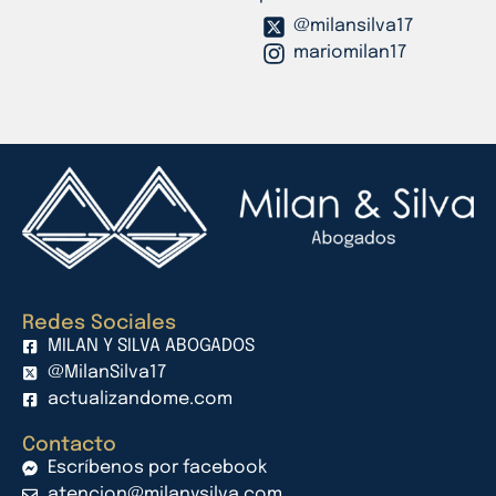
@milansilva17
mariomilan17
Redes Sociales
MILAN Y SILVA ABOGADOS
@MilanSilva17
actualizandome.com
Contacto
Escríbenos por facebook
atencion@milanysilva.com