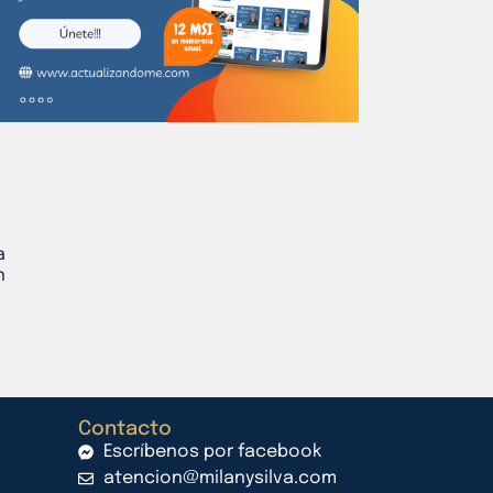
a
n
Contacto
Escríbenos por facebook
atencion@milanysilva.com