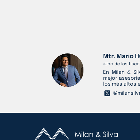
Mtr. Mario H
«Uno de los fisc
En Milan & Si
mejor asesoría
los más altos 
@milansilv