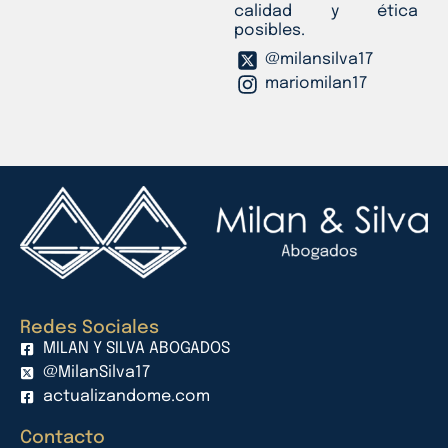
calidad y ética
posibles.
@milansilva17
mariomilan17
Redes Sociales
MILAN Y SILVA ABOGADOS
@MilanSilva17
actualizandome.com
Contacto