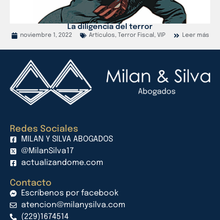
La diligencia del terror
noviembre 1, 2022
Artículos
,
Terror Fiscal
,
VIP
Leer más
Redes Sociales
MILAN Y SILVA ABOGADOS
@MilanSilva17
actualizandome.com
Contacto
Escríbenos por facebook
atencion@milanysilva.com
(229)1674514